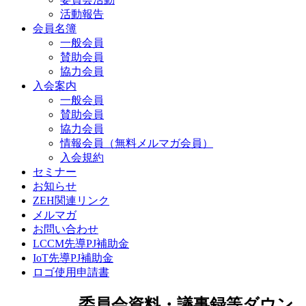
活動報告
会員名簿
一般会員
賛助会員
協力会員
入会案内
一般会員
賛助会員
協力会員
情報会員（無料メルマガ会員）
入会規約
セミナー
お知らせ
ZEH関連リンク
メルマガ
お問い合わせ
LCCM先導PJ補助金
IoT先導PJ補助金
ロゴ使用申請書
委員会資料・議事録等ダウン