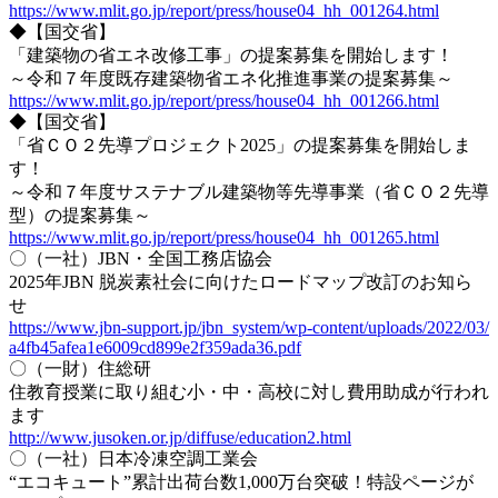
https://www.mlit.go.jp/report/
press/house04_hh_001264.html
◆【国交省】
「建築物の省エネ改修工事」の提案募集を開始します！
～令和７年度既存建築物省エネ化推進事業の提案募集～
https://www.mlit.go.jp/report/
press/house04_hh_001266.html
◆【国交省】
「省ＣＯ２先導プロジェクト2025」の提案募集を開始しま
す！
～令和７年度サステナブル建築物等先導事業（省ＣＯ２先導
型）
の提案募集～
https://www.mlit.go.jp/report/
press/house04_hh_001265.html
〇（一社）JBN・全国工務店協会
2025年JBN 脱炭素社会に向けたロードマップ改訂のお知ら
せ
https://www.jbn-support.jp/
jbn_system/wp-content/uploads/
2022/03/
a4fb45afea1e6009cd899e2f359ada
36.pdf
〇（一財）住総研
住教育授業に取り組む小・中・高校に対し費用助成が行われ
ます
http://www.jusoken.or.jp/
diffuse/education2.html
〇（一社）日本冷凍空調工業会
“エコキュート”累計出荷台数1,000万台突破！
特設ページが