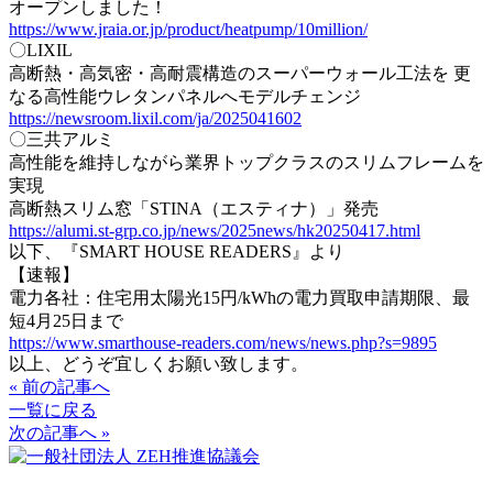
オープンしました！
https://www.jraia.or.jp/
product/heatpump/10million/
〇LIXIL
高断熱・高気密・高耐震構造のスーパーウォール工法を 更
なる高性能ウレタンパネルへモデルチェンジ
https://newsroom.lixil.com/ja/
2025041602
〇三共アルミ
高性能を維持しながら業界トップクラスのスリムフレームを
実現
高断熱スリム窓「STINA（エスティナ）」発売
https://alumi.st-grp.co.jp/
news/2025news/hk20250417.html
以下、『SMART HOUSE READERS』より
【速報】
電力各社：住宅用太陽光15円/kWhの電力買取申請期限、
最
短4月25日まで
https://www.smarthouse-
readers.com/news/news.php?s=
9895
以上、どうぞ宜しくお願い致します。
« 前の記事へ
一覧に戻る
次の記事へ »