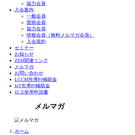
協力会員
入会案内
一般会員
賛助会員
協力会員
情報会員（無料メルマガ会員）
入会規約
セミナー
お知らせ
ZEH関連リンク
メルマガ
お問い合わせ
LCCM先導PJ補助金
IoT先導PJ補助金
ロゴ使用申請書
メルマガ
ホーム