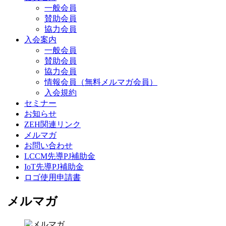
一般会員
賛助会員
協力会員
入会案内
一般会員
賛助会員
協力会員
情報会員（無料メルマガ会員）
入会規約
セミナー
お知らせ
ZEH関連リンク
メルマガ
お問い合わせ
LCCM先導PJ補助金
IoT先導PJ補助金
ロゴ使用申請書
メルマガ