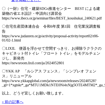
〇（一財）住宅・建築SDGs推進センター BEST による建
築物の省エネ設計・申請向け講習会
https://www.ibecs.or.jp/seminar/files/BEST_koushukai_240621.pdf
〇住宅生産団体連合会 令和6年度 第1回 住宅業況調査報
告
https://www.judanren.or.jp/activity/proposal-activity/report02/r06-
01/02-1.html
〇LIXIL 便器を浮かせて空間すっきり、お掃除ラクラクの
キャビネット付トイレ「フロート トイレ」をモデルチェン
ジし、新発売
https://newsroom.lixil.com/ja/2024052801
〇YKK AP 「ルシアス フェンス」「シンプレオ フェン
ス」リニューアル
https://www.ykkapglobal.com/ja/newsroom/releases/20240528?
_gl=1*xgtskr*_ga*MTU1MDk1NTE0Ni4xNjg5OTE4MTM2*_g
以上、どうぞ宜しくお願い致します。
« 前の記事へ