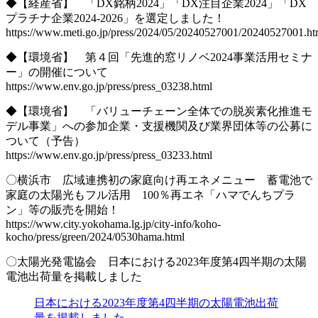
◆【経産省】 「DX銘柄2024」「DX注目企業2024」「DX
プラチナ企業2024-2026」を選定しました！
https://www.meti.go.jp/press/2024/05/20240527001/20240527001.ht
◆【環境省】 第４回「先進的窓リノベ2024事業活用セミナ
ー」の開催について
https://www.env.go.jp/press/press_03238.html
◆【環境省】 「バリューチェーン全体での脱炭素化推進モ
デル事業」への参加企業・支援機関及び業界団体等の公募に
ついて（予告）
https://www.env.go.jp/press/press_03233.html
〇横浜市 広域連携初の家庭向け再エネメニュー 蓄電池で
家庭の太陽光もフル活用 100％再エネ「ハマでんちプラ
ン」等の販売を開始！
https://www.city.yokohama.lg.jp/city-info/koho-
kocho/press/green/2024/0530hama.html
〇太陽光発電協会 日本における2023年度第4四半期の太陽
電池出荷量を掲載しました
日本における2023年度第4四半期の太陽電池出荷
量を掲載しました