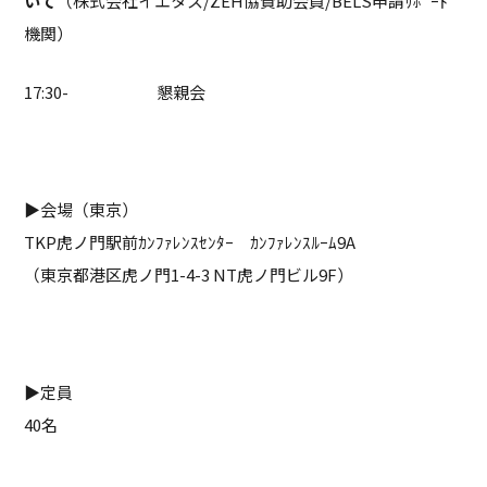
いて
（株式会社イエタス/ZEH協賛助会員/BELS申請ｻﾎﾟｰﾄ
機関）
17:30- 懇親会
▶会場（東京）
TKP虎ノ門駅前ｶﾝﾌｧﾚﾝｽｾﾝﾀｰ ｶﾝﾌｧﾚﾝｽﾙｰﾑ9A
（東京都港区虎ノ門1-4-3 NT虎ノ門ビル9F）
▶定員
40名