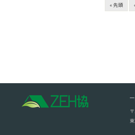
« 先頭
一
〒
東