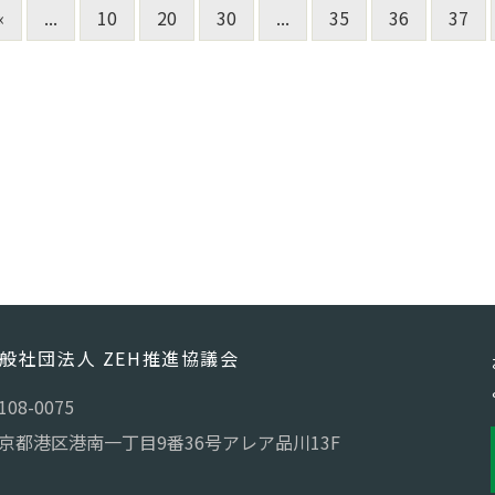
«
...
10
20
30
...
35
36
37
般社団法人 ZEH推進協議会
108-0075
京都港区港南一丁目9番36号アレア品川13F