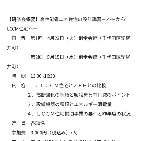
【研修会概要】高性能省エネ住宅の設計講習ーZEHから
LCCM住宅へー
日 程：第1回 4月23日（火）剛堂会館（千代田区紀尾
井町）
第2回 5月15日（水）剛堂会館（千代田区紀尾
井町）
時 間：13:30~16:30
内 容：１．ＬＣＣＭ住宅とＺＥＨとの比較
２．高断熱化の手順と暖冷房負荷削減のポイント
３．設備機器の種類とエネルギー消費量
４．ＬＣＣＭ住宅補助事業の要件と昨年度の状況
定 員：各50名
参加費：9,000円（税込み）/人