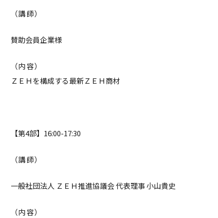
（講 師）
賛助会員企業様
（内 容）
ＺＥＨを構成する最新ＺＥＨ商材
【第4部】16:00-17:30
（講 師）
一般社団法人 ＺＥＨ推進協議会 代表理事 小山貴史
（内 容）