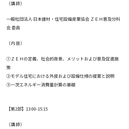
（講 師）
一般社団法人 日本建材・住宅設備産業協会 ＺＥＨ普及分科
会 委員
（内 容）
①ＺＥＨの定義、社会的背景、メリットおよび普及促進施
策
②モデル住宅における外皮および設備仕様の提案と説明
③一次エネルギー消費量計算の基礎
【第2部】13:00-15:15
（講 師）