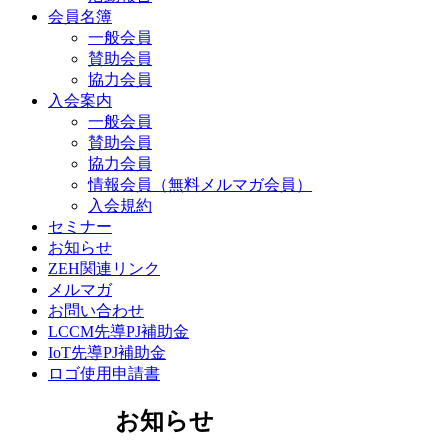
会員名簿
一般会員
賛助会員
協力会員
入会案内
一般会員
賛助会員
協力会員
情報会員（無料メルマガ会員）
入会規約
セミナー
お知らせ
ZEH関連リンク
メルマガ
お問い合わせ
LCCM先導PJ補助金
IoT先導PJ補助金
ロゴ使用申請書
お知らせ